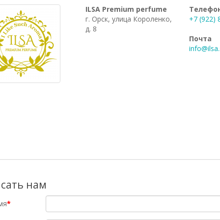
ILSA Premium perfume
Телефо
г. Орск, улица Короленко,
+7 (922) 
д. 8
Почта
info@ilsa
сать нам
мя