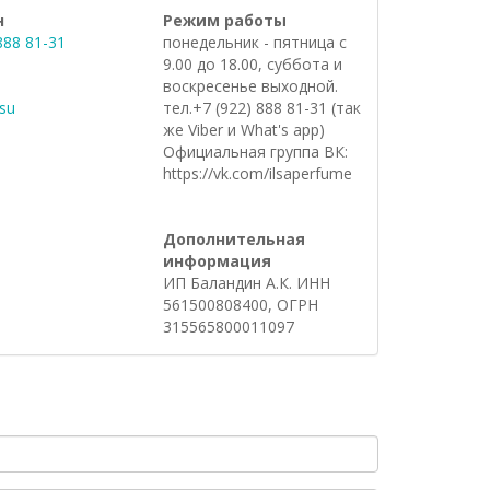
н
Режим работы
888 81-31
понедельник - пятница с
9.00 до 18.00, суббота и
воскресенье выходной.
.su
тел.+7 (922) 888 81-31 (так
же Viber и What's app)
Официальная группа ВК:
https://vk.com/ilsaperfume
Дополнительная
информация
ИП Баландин А.К. ИНН
561500808400, ОГРН
315565800011097