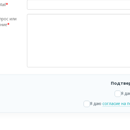
ail
прос или
ние
Подтвер
Я д
Я даю
согласие на 