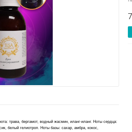
ота: трава, бергамот, водный жасмин, иланг-иланг. Ноты сердца:
сик, белый гелиотроп. Ноты базы: сахар, амбра, кокос,