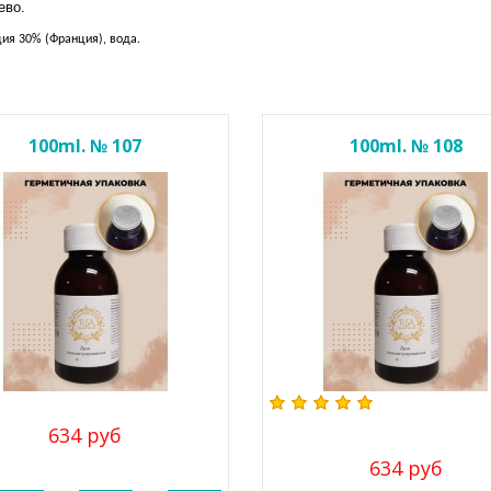
ево.
ия 30% (Франция), вода.
100ml. № 107
100ml. № 108
634 руб
634 руб