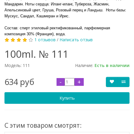
Мандарин
.
Ноты сердца:
Иланг-иланг
,
Тубероза
,
Жасмин
,
Апельсиновый цвет, Груша, Розовый перец и Ландыш.
Ноты базы:
Мускус
,
Сандал
, Кашмеран и Ирис.
Состав: спирт этиловый ректификованный, парфюмерная
композиция 30% (Франция), вода.
1 отзывов
/
Написать отзыв
100ml. № 111
Модель:
111
Наличие:
Есть в наличии
634 руб
-
+
Купить
С этим товаром смотрят: